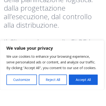
dalla progettazione
all’esecuzione, dal controllo
alla distribuzione.
Il Cliente che sceglie ELPE ha
We value your privacy
la garanzia di un’attenta
ricerca dei processi e della
We use cookies to enhance your browsing experience,
serve personalized ads or content, and analyze our traffic.
realizzazione del progetto
By clicking "Accept All", you consent to our use of cookies.
finale. Terziarizzare le attività
Customize
Reject All
Accept All
di logistica a un partner
qualificato vi permetterà di
concentrarvi sul vostro core